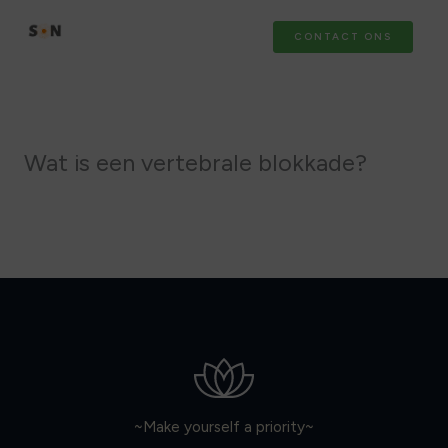
Ga
naar
CONTACT ONS
de
inhoud
Wat is een vertebrale blokkade?
~Make yourself a priority~