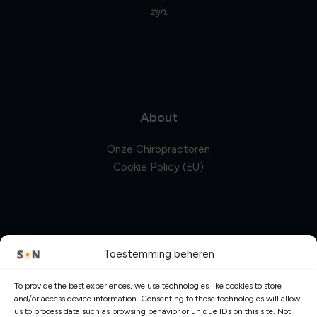
zijn.
About
Onze Chiropractoren
Cookie Policy (EU)
Contact
Toestemming beheren
Anna van Renesseplein 8
To provide the best experiences, we use technologies like cookies to store
1911 KN, Uitgeest
and/or access device information. Consenting to these technologies will allow
us to process data such as browsing behavior or unique IDs on this site. Not